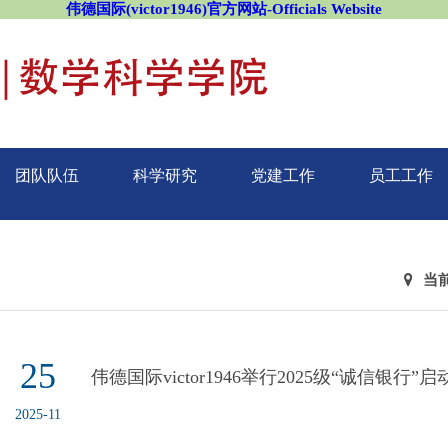
伟德国际(victor1946)官方网站-Officials Website
团队队伍
科学研究
党建工作
员工工作
当
25
伟德国际victor1946举行2025级“诚信银行”
2025-11