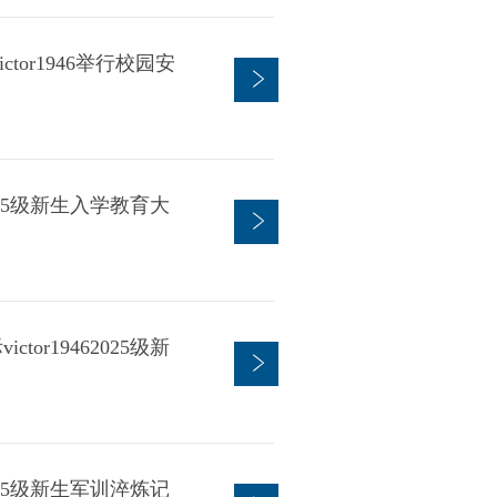
or1946举行校园安
025级新生入学教育大
r19462025级新
025级新生军训淬炼记