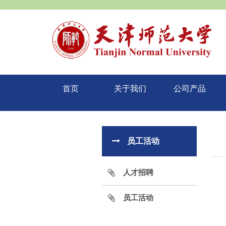
首页
关于我们
公司产品
员工活动
人才招聘
员工活动