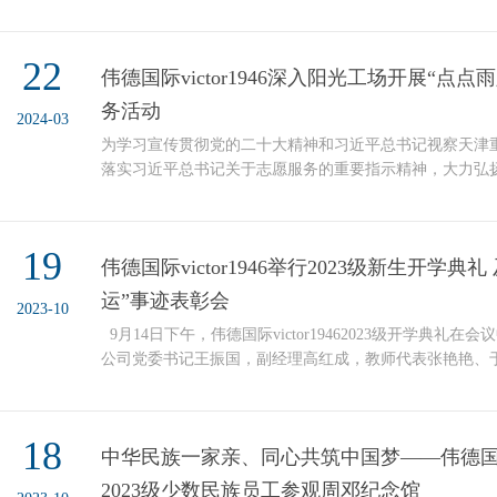
骗的专题讲座。 郝警官指出，诈骗是一种令人深感不安
机关当前重点打击的行为之一。在讲座中，他详细介绍了
2024年以来电信诈骗案件情况，并强调了涉及手机卡和银
22
伟德国际victor1946深入阳光工场开展“点
警告这类犯罪行为将导致涉事人被列入“两卡”黑名单，无法再
务活动
2024-03
为学习宣传贯彻党的二十大精神和习近平总书记视察天津
落实习近平总书记关于志愿服务的重要指示精神，大力弘
培育和践行社会主义核心价值观，伟德国际victor1946“
近日深入天津市西青区精武镇姚村阳光工场，以“点点雨露
开展志愿服务项目。伟德国际victor1946的“点点雨露”
19
伟德国际victor1946举行2023级新生开学典
业优势为自闭症患者量身定制了“趣味数学乐园”活...
运”事迹表彰会
2023-10
9月14日下午，伟德国际victor19462023级开学典礼
公司党委书记王振国，副经理高红成，教师代表张艳艳、于
名新生参加典礼。 开学典礼由党委副书记、纪委书记(兼)
王振国老师在讲话中向2023级新生表示祝贺。他指出要秉持
版校训，传承师范要义，树立正确的人生观、价值观、世
18
中华民族一家亲、同心共筑中国梦——伟德国际vi
王振国老师讲话)王书记向新生提出三点希望：一是紧紧抓住
2023级少数民族员工参观周邓纪念馆