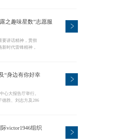
的犯罪行为，也是公安
学苑派出所辖区内
行卡的“两卡”案件，
点雨露之趣味星数”志愿服
办...
重要讲话精神，贯彻
扬新时代雷锋精神，
点点雨露”志愿服务队于
之趣味星数”为主题
志愿者们，发挥自己的专
礼 及“身边有你好幸
在会议中心大报告厅举行。
德胜、刘志方及286
冯浩主持。 典礼上，
伟德国际1946亚洲
界观。(公司党委书记
ctor1946组织
时代赋予的...