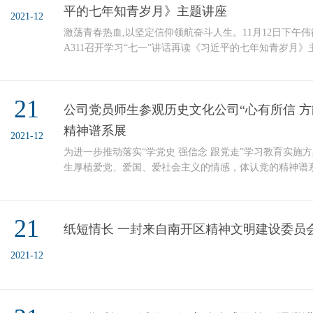
平的七年知青岁月》主题讲座
2021-12
激荡青春热血,以坚定信仰领航奋斗人生。11月12日下午伟德国际
A311召开学习“七一”讲话再读《习近平的七年知青岁月
由历史文化公司退休教师李海涛老师讲解，参与本次讲座
冯浩老师,学工办主任王建君老师和公司员工代表。在李
学们了解到《习近平的七年知青岁月》这本书意义非凡，
21
公司党员师生参观历史文化公司“心有所信 方
深远。它是当代青年人树立正确人生观、价值观的鲜活教材，
精神谱系展
2021-12
为进一步推动落实“学党史 强信念 跟党走”学习教育实施
生厚植爱党、爱国、爱社会主义的情感，体认党的精神谱
11月1日下午，数学科学公司党员师生在兴文楼c区2楼历
有所信，方能远行” 中国共产党人精神谱系展。本次活动
成的伟大精神为出发点，以弘扬光荣革命传统、赓续红色
21
纸短情长 一封来自南开区精神文明建设委员
公司党员师生深入了解党史文化，更好地传承共产党人精..
2021-12