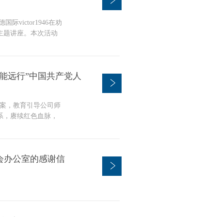
victor1946在劝
》主题讲座。本次活动
的有公司党委副书记
海涛老师的讲解下，同
对青年来说更为意义
能远行”中国共产党人
是当...
方案，教育引导公司师
系，赓续红色血脉，
史文化公司参观了“心
以回望百年党史中形
血脉为落脚点。带领
会办公室的感谢信
.