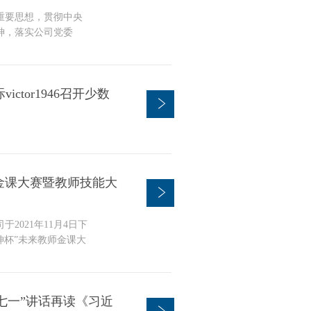
重要思想，贯彻中央
神，落实公司党委
神，数学科学公司党委
同体意识。国庆节前
馆参观学习。在讲解员
tor1946召开少数
世...
教师金课大赛暨教师技能大
021年11月4日下
“照坤杯”未来教师金课大
学部张筱玮教授、天
张权老师、公司党委
王建君老师，学工办
七一”讲话再读《习近