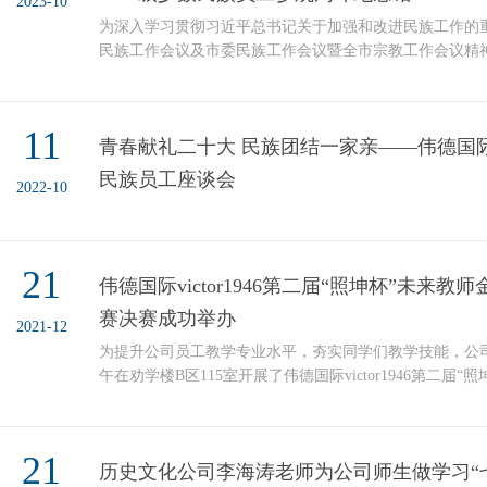
2023-10
为深入学习贯彻习近平总书记关于加强和改进民族工作的
民族工作会议及市委民族工作会议暨全市宗教工作会议精
《关于开展2023年民族团结进步宣传月活动的通知》精
开展多种形式的宣传教育活动，引导师生铸牢中华民族共
夕，公司组织2023级少数民族员工赴周恩来邓颖超纪念
11
青春献礼二十大 民族团结一家亲——伟德国际vic
的带领下，同学们参观了“人民总理周恩来”和“邓颖超——20
民族员工座谈会
2022-10
21
伟德国际victor1946第二届“照坤杯”未来
赛决赛成功举办
2021-12
为提升公司员工教学专业水平，夯实同学们教学技能，公司于2
午在劝学楼B区115室开展了伟德国际victor1946第二届
赛暨教师技能大赛决赛。参与本次比赛的评委老师有教育
津中学高级教师张宏建老师、和平区鞍山道小学骨干教师
副书记冯浩老师，院教学副经理高红成老师，学工办主任
21
历史文化公司李海涛老师为公司师生做学习“
辅导员田尚慧老师、孙贺老师。在本次活动中，同学们...