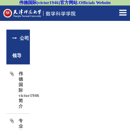
伟德国际(victor1946)官方网站-Officials Website
公司
领导
​伟
德
国
际
victor1946
简
介
专
业