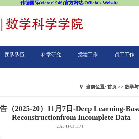
伟德国际(victor1946)官方网站-Officials Website
团队队伍
科学研究
党建工作
员工工作
当前位置:
首页
>>
数学与
25-20）11月7日-Deep Learning-Based 
Reconstructionfrom Incomplete Data
2025-11-03 11:41