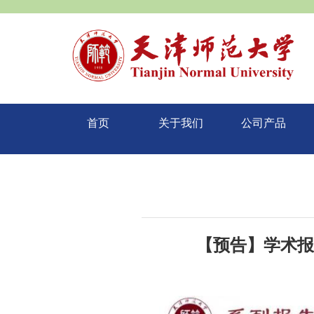
首页
关于我们
公司产品
【预告】学术报告（20