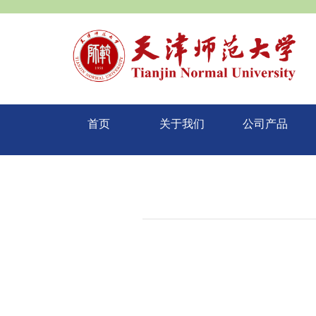
首页
关于我们
公司产品