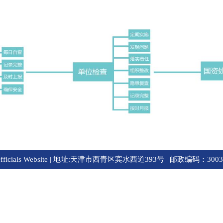
ficials Website | 地址:天津市西青区宾水西道393号 | 邮政编码：3003