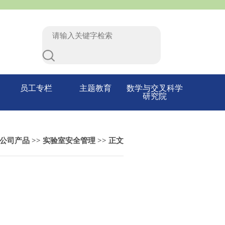
员工专栏
主题教育
数学与交叉科学
研究院
公司产品
>>
实验室安全管理
>> 正文