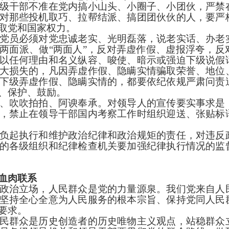
干部不准在党内搞小山头、小圈子、小团伙，严禁
对那些投机取巧、拉帮结派、搞团团伙伙的人，要严
取党和国家权力。
员必须对党忠诚老实、光明磊落，说老实话、办老
两面派、做
“
两面人
”
，反对弄虚作假、虚报浮夸，反
以任何理由和名义纵容、唆使、暗示或强迫下级说假
大损失的，凡因弄虚作假、隐瞒实情骗取荣誉、地位
下级弄虚作假、隐瞒实情的，都要依纪依规严肃问责
、保护、鼓励。
吹吹拍拍、阿谀奉承。对领导人的宣传要实事求是
，禁止在领导干部国内考察工作时组织迎送、张贴标
起执行和维护政治纪律和政治规矩的责任，对违反
的各级组织和纪律检查机关要加强纪律执行情况的监
血肉联系
治立场，人民群众是党的力量源泉。我们党来自人
坚持全心全意为人民服务的根本宗旨、保持党同人民
要求。
群众是历史创造者的历史唯物主义观点，站稳群众