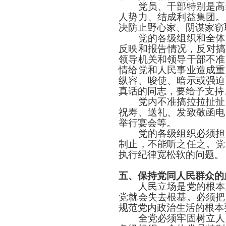
党员、干部特别是高级
人势力、结成利益集团。
决防止野心家、阴谋家窃
党的各级组织和全体党
反映和报告情况，反对搞
领导机关和领导干部不准
情给党和人民事业造成重
纵容、唆使、暗示或强迫
真话的同志，要给予支持
党内不准搞拉拉扯扯、
祝寿、送礼、发致敬函电
举行宴会等。
党的各级组织必须担负
制止，不能听之任之。党
执行纪律宽松软的问题。
五、保持党同人民群众的
人民立场是党的根本政
党就会失去根基。必须把
规范党内政治生活的根本
全党必须牢固树立人民