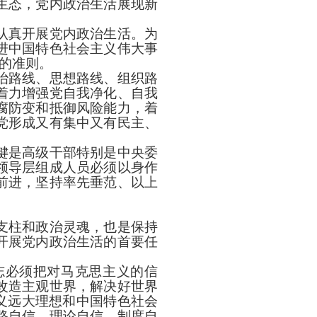
生态，党内政治生活展现新
认真开展党内政治生活。为
进中国特色社会主义伟大事
的准则。
治路线、思想路线、组织路
着力增强党自我净化、自我
腐防变和抵御风险能力，着
党形成又有集中又有民主、
键是高级干部特别是中央委
领导层组成人员必须以身作
前进，坚持率先垂范、以上
支柱和政治灵魂，也是保持
开展党内政治生活的首要任
必须把对马克思主义的信
改造主观世界，解决好世界
义远大理想和中国特色社会
路自信、理论自信、制度自