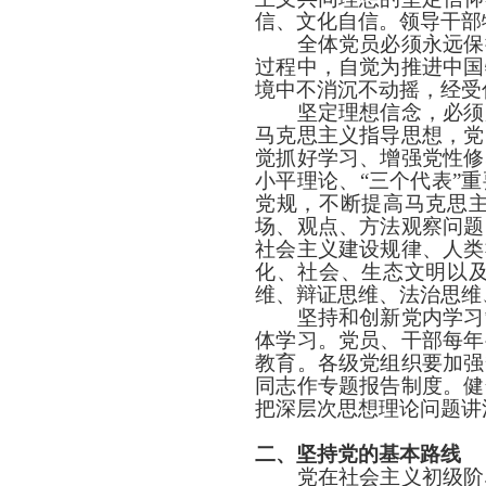
信、文化自信。领导干部
全体党员必须永远保持
过程中，自觉为推进中国
境中不消沉不动摇，经受
坚定理想信念，必须加
马克思主义指导思想，党
觉抓好学习、增强党性修
小平理论、
“
三个代表
”
重
党规，不断提高马克思
场、观点、方法观察问题
社会主义建设规律、人类
化、社会、生态文明以
维、辩证思维、法治思维
坚持和创新党内学习制
体学习。党员、干部每年
教育。各级党组织要加强
同志作专题报告制度。健
把深层次思想理论问题讲
二、坚持党的基本路线
党在社会主义初级阶段