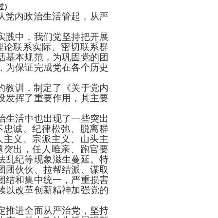
过）
从党内政治生活管起，从严
实践中，我们党坚持把开展
理论联系实际、密切联系群
活基本规范，为巩固党的团
，为保证完成党在各个历史
的教训，制定了《关于党内
设发挥了重要作用，其主要
治生活中也出现了一些突出
不忠诚、纪律松弛、脱离群
人主义、宗派主义、山头主
题突出，任人唯亲、跑官要
法乱纪等现象滋生蔓延。特
团团伙伙、拉帮结派、谋取
团结和集中统一，严重损害
续以改革创新精神加强党的
定推进全面从严治党，坚持