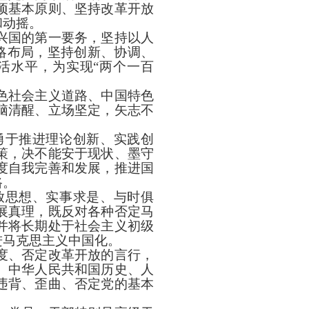
项基本原则、坚持改革开放
和动摇。
兴国的第一要务，坚持以人
略布局，坚持创新、协调、
活水平，为实现
“
两个一百
色社会主义道路、中国特色
脑清醒、立场坚定，矢志不
于推进理论创新、实践创
策，决不能安于现状、墨守
度自我完善和发展，推进国
路。
思想、实事求是、与时俱
展真理，既反对各种否定马
并将长期处于社会主义初级
进马克思主义中国化。
度、否定改革开放的言行，
、中华人民共和国历史、人
违背、歪曲、否定党的基本