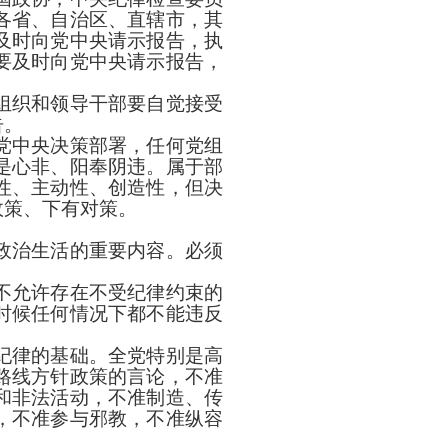
各省、自治区、直辖市，其
及时向党中央请示报告，执
要及时向党中央请示报告
，
组织和领导干部要自觉接受
告。
党中央决策部署，任何党组
是心非、阳奉阴违。属于部
性、主动性、创造性，但决
政策、下有对策。
政治生活的重要内容。必须
不允许存在不受纪律约束的
时候任何情况下都不能违反
。
纪律的基础。全党特别是高
路线方针政策的言论，不准
和非法活动，不准制造、传
，不准参与邪教，不准纵容