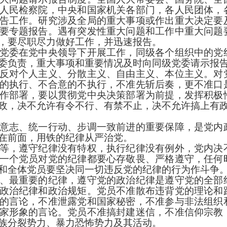
人民检察院，中央和国家机关各部门，各人民团体，
告工作。研究涉及全局的重大事项或作出重大决定要
要专题报告。遇有突发性重大问题和工作中重大问题
，要尽职尽力做好工作，并迅速报告。
委在党中央领导下开展工作，同级各个组织中的党
委负责，重大事项和重要情况及时向同级党委请示报
对个人主义、分散主义、自由主义、本位主义。对
的执行、不合意的不执行，不准先斩后奏，更不准口
作部署，要以贯彻党中央决策部署为前提，发挥积极
政，决不允许有令不行、有禁不止，决不允许搞上有
志、统一行动、步调一致前进的重要保障，是党内
在前面，用铁的纪律从严治党。
，遵守纪律没有特权，执行纪律没有例外，党内决
一个党员对党的纪律都要心存敬畏、严格遵守，任何
和全体党员要坚决同一切违反党的纪律的行为作斗争
最重要的纪律，遵守党的政治纪律是遵守党的全部
政治纪律和政治规矩。党员不准散布违背党的理论和
的言论，不准泄露党和国家
秘密
，不准参与非法组织
家形象的言论。党员不准搞封建迷信，不准信仰宗教
族分裂势力、暴力恐怖势力及其活动。