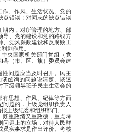
工作、作风、生活状况。党的
缺点错误；对同志的缺点错误
任期内，对所管理的地方、部
领导、党的建设和党的路线方
神、党风廉政建设和反腐败工
党利剑作用。
，中央国家机关部门党组（党
和县（市、区、旗）委员会建
遍性问题应当及时召开。民主
约谈函询的问题说清楚、谈透
对下级领导班子民主生活会的
部有思想、作风、纪律等方面
纪问题的，上级党组织负责人
后报上级纪委和组织部门。
，既重政绩又重政德，重点考
则问题上的立场，对待人民群
成员实事求是作出评价。考核