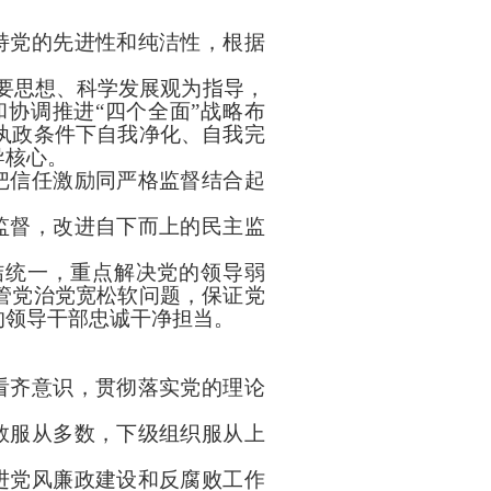
持党的先进性和纯洁性，根据
要思想、科学发展观为指导，
协调推进“四个全面”战略布
执政条件下自我净化、自我完
导核心。
把信任激励同严格监督结合起
。
监督，改进自下而上的民主监
结统一，重点解决党的领导弱
管党治党宽松软问题，保证党
的领导干部忠诚干净担当。
看齐意识，贯彻落实党的理论
数服从多数，下级组织服从上
；
进党风廉政建设和反腐败工作