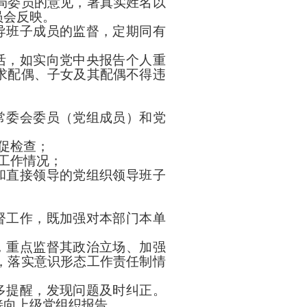
局委员的意见，署真实姓名以
员会反映。
导班子成员的监督，定期同有
。
活，如实向党中央报告个人重
求配偶、子女及其配偶不得违
常委会委员（党组成员）和党
促检查；
工作情况；
和直接领导的党组织领导班子
督工作，既加强对本部门本单
，重点监督其政治立场、加强
，落实意识形态工作责任制情
多提醒，发现问题及时纠正。
接向上级党组织报告。