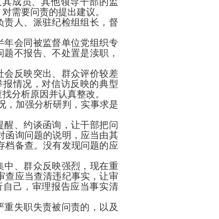
及其成员、其他领导干部的监
，对需要问责的提出建议。
负责人、派驻纪检组组长，督
半年会同被监督单位党组织专
问题不报告、不处置是渎职，
社会反映突出、群众评价较差
举报情况，对信访反映的典型
查找分析原因并认真整改。
况，加强分析研判，实事求是
提醒、约谈函询，让干部把问
对函询问题的说明，应当由其
存档备查。没有发现问题的应
集中、群众反映强烈，现在重
审查应当查清违纪事实，让审
析自己，审理报告应当事实清
严重失职失责被问责的，以及