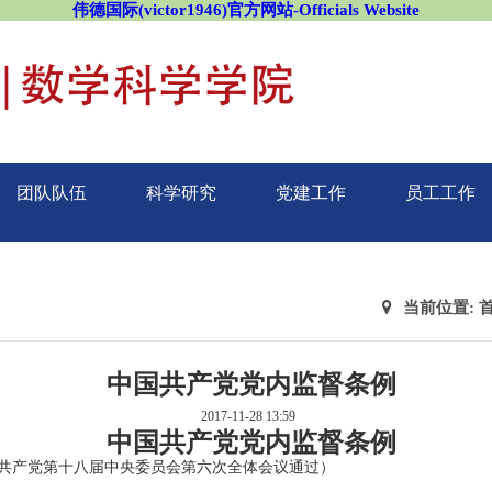
伟德国际(victor1946)官方网站-Officials Website
团队队伍
科学研究
党建工作
员工工作
当前位置:
中国共产党党内监督条例
2017-11-28 13:59
中国共产党党内监督条例
共产党第十八届中央委员会第六次全体会议通过）