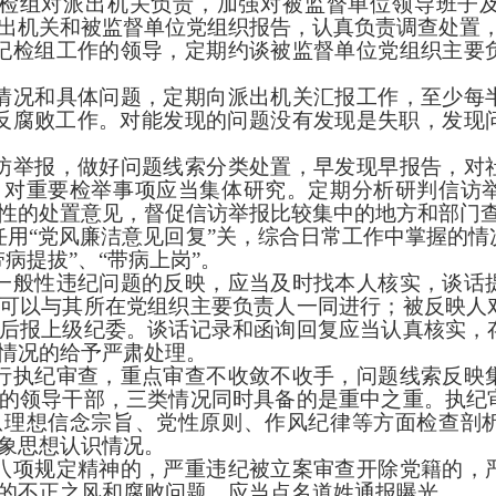
检组对派出机关负责，加强对被监督单位领导班子
出机关和被监督单位党组织报告，认真负责调查处置
纪检组工作的领导，定期约谈被监督单位党组织主要
情况和具体问题，定期向派出机关汇报工作，至少每
反腐败工作。对能发现的问题没有发现是失职，发现
访举报，做好问题线索分类处置，早发现早报告，对
，对重要检举事项应当集体研究。定期分析研判信访
性的处置意见，督促信访举报比较集中的地方和部门
任用“党风廉洁意见回复”关，综合日常工作中掌握的情
病提拔”、“带病上岗”。
一般性违纪问题的反映，应当及时找本人核实，谈话
可以与其所在党组织主要负责人一同进行；被反映人
后报上级纪委。谈话记录和函询回复应当认真核实，
情况的给予严肃处理。
行执纪审查，重点审查不收敛不收手，问题线索反映
的领导干部，三类情况同时具备的是重中之重。执纪
从理想信念宗旨、党性原则、作风纪律等方面检查剖
象思想认识情况。
八项规定精神的，严重违纪被立案审查开除党籍的，
的不正之风和腐败问题，应当点名道姓通报曝光。