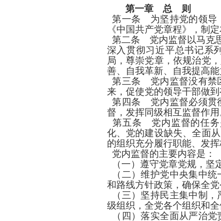
第一章 总 则
第一条 为坚持党的领导
《中国共产党章程》，制定
第二条 党内监督以马克
深入贯彻习近平总书记系列
局，尊崇党章，依规治党，
善、自我革新、自我提高能
第三条 党内监督没有禁
来，促使党的领导干部做到
第四条 党内监督必须贯
督，发挥同级相互监督作用
第五条 党内监督的任务
化、党的建设缺失、全面从
的组织充分履行职能、发挥
党内监督的主要内容是：
（一）遵守党章党规，坚
（二）维护党中央集中统
和路线方针政策，确保全党
（三）坚持民主集中制，
级组织，全党各个组织和全
（四）落实全面从严治党