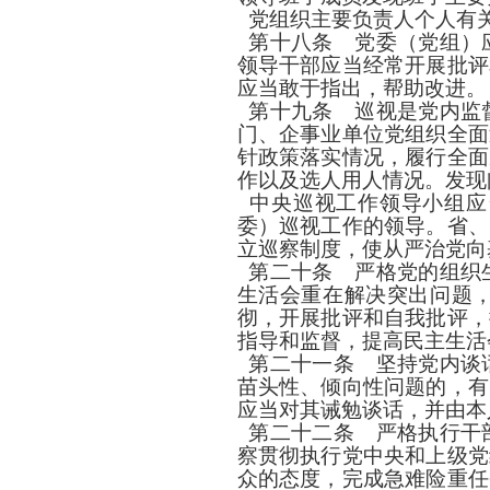
党组织主要负责人个人有
第十八条 党委（党组）
领导干部应当经常开展批评
应当敢于指出，帮助改进。
第十九条 巡视是党内监
门、企事业单位党组织全面
针政策落实情况，履行全面
作以及选人用人情况。发现
中央巡视工作领导小组应
委）巡视工作的领导。省、
立巡察制度，使从严治党向
第二十条 严格党的组织
生活会重在解决突出问题
彻，开展批评和自我批评，
指导和监督，提高民主生活
第二十一条 坚持党内谈
苗头性、倾向性问题的，有
应当对其诫勉谈话，并由本
第二十二条 严格执行干
察贯彻执行党中央和上级党
众的态度，完成急难险重任