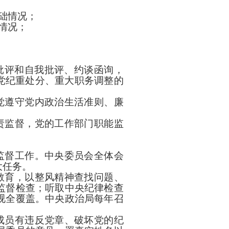
础情况；
情况；
批评和自我批评、约谈函询，
党纪重处分、重大职务调整的
觉遵守党内政治生活准则、廉
责监督，党的工作部门职能监
监督工作。中央委员会全体会
大任务。
教育，以整风精神查找问题、
监督检查；听取中央纪律检查
视全覆盖。中央政治局每年召
成员有违反党章、破坏党的纪