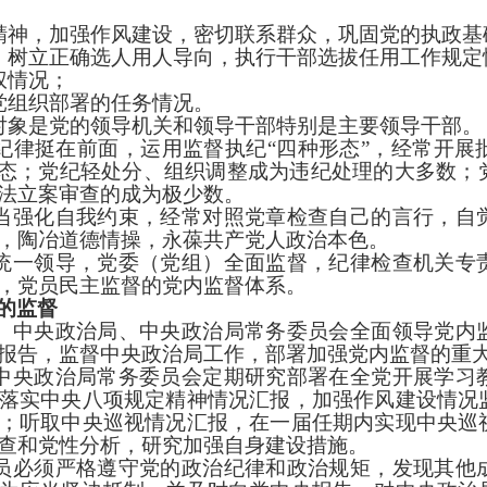
精神，加强作风建设，密切联系群众，巩固党的执政基
，树立正确选人用人导向，执行干部选拔任用工作规定
权情况；
党组织部署的任务情况。
对象是党的领导机关和领导干部特别是主要领导干部。
纪律挺在前面，运用监督执纪“四种形态”，经常开展
常态；党纪轻处分、组织调整成为违纪处理的大多数；
法立案审查的成为极少数。
当强化自我约束，经常对照党章检查自己的言行，自
，陶冶道德情操，永葆共产党人政治本色。
统一领导，党委（党组）全面监督，纪律检查机关专
，党员民主监督的党内监督体系。
的监督
、中央政治局、中央政治局常务委员会全面领导党内
报告，监督中央政治局工作，部署加强党内监督的重
中央政治局常务委员会定期研究部署在全党开展学习
落实中央八项规定精神情况汇报，加强作风建设情况
；听取中央巡视情况汇报，在一届任期内实现中央巡
查和党性分析，研究加强自身建设措施。
员必须严格遵守党的政治纪律和政治规矩，发现其他