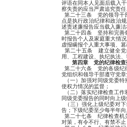
评语在同本人见面后载入干
察失责的应当严肃追究责任
第二十三条 党的领导干
点是执行政治纪律和政治规
述责述廉报告应当载入廉洁
第二十四条 坚持和完善
时报告个人及家庭重大情况
虚报瞒报个人重大事项、篡
第二十五条 建立健全党
用、工程建设、执纪执法、
第四章 党的纪律检查
第二十六条 党的各级纪
党组织和领导干部遵守党章
（一）加强对同级党委特
使权力情况的监督；
（二）落实纪律检查工作
同级党委报告的同时向上级
（三）强化上级纪委对下
告；下级纪委至少每半年向
第二十七条 纪律检查机
对策，有令不行、有禁不止