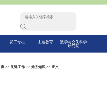
员工专栏
主题教育
数学与交叉科学
研究院
首页
>>
党建工作
>>
党务知识
>> 正文