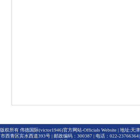
版权所有 伟德国际(victor1946)官方网站-Officials Website | 地址:天津
市西青区宾水西道393号 | 邮政编码：300387 | 电话：022-23766364|