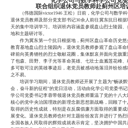
化学公司与数学科学公司党
联合组织退休党员教师赴蓟州区培
（
伟德国际victor1946 王松
）日前，化学公司与数学科
退休党员教师及部分党支部书记
30
余人前往冀东抗日根据
天的集中培训学习。培训班内容涵盖参观盘山烈士陵园、
地和主题研讨等。
作为冀东第一个抗日根据地，蓟州区盘山革命历史悠
教育基地盘山烈士陵园内，退休党员教师参观了盘山革命
碑前向英勇牺牲的烈士敬献花圈，集体默哀并面向党旗重
了包森、田野、李子光等革命英雄、七壮士血溅莲花峰、
多可歌可泣的英雄事迹后，老党员被感动地落泪并纷纷感
之不易。
培训学习期间，退休党员教师还开展了主题为“畅谈
会，奋斗新的征程”的党日活动，活动由化学公司党委书
学公司党委书记李蓉带领退休党员教师重温了党的十八大
核心的党中央治国理政的新理念新思想新战略，回顾了十
取得的历史性成就，特别是在反腐倡廉方面取得的重要成
展变化。退休党员教师也针对主题纷纷发言并进行了热烈
全国各族人民取得的辉煌成就表示肯定，坚决拥护中国共