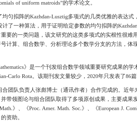
ynomials of uniform matroids”的学术论文。
匀拟阵的Kazhdan-Lusztig多项式的几类优雅的表
了一种算法，用于证明给定参数的均匀拟阵的Kazhdan-L
常重要的一类问题，该文研究的这类多项式的实根性很难
符号计算、组合数学、分析理论多个数学分支的方法，体
pplied Mathematics》是一个刊发组合数学领域重要研
-Carlo Rota。该期刊发文量较少，2020年只发表了86
组合团队负责人张彪博士（通讯作者）合作完成的。近年
带领图论与组合团队取得了多项原创成果，主要成果发表在在《A
te Math.》、《Proc. Amer. Math. Soc.》、《European
目的资助。