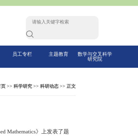
员工专栏
主题教育
数学与交叉科学
研究院
首页
>>
科学研究
>>
科研动态
>> 正文
Mathematics》上发表了题