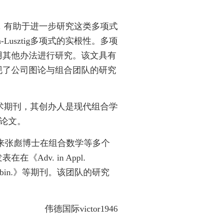
达式，有助于进一步研究这类多项式
usztig多项式的实根性。多项
用其他办法进行研究。该文具有
现了公司图论与组合团队的研究
究成果的学术期刊，其创办人是现代组合学
篇论文。
来张彪博士在组合数学等多个
dv. in Appl.
 J. Combin.》等期刊。该团队的研究
伟德国际victor1946