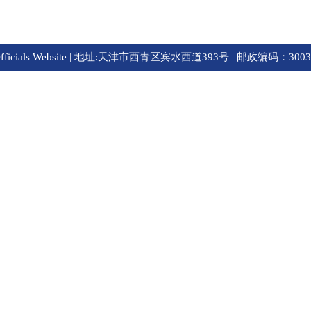
ficials Website | 地址:天津市西青区宾水西道393号 | 邮政编码：3003