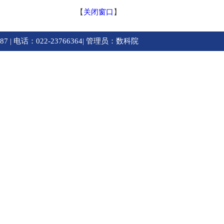
【
关闭窗口
】
87 | 电话：022-23766364| 管理员：数科院