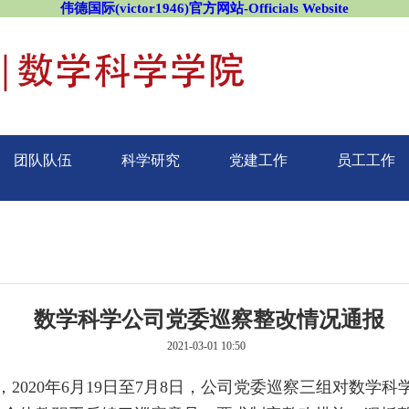
伟德国际(victor1946)官方网站-Officials Website
团队队伍
科学研究
党建工作
员工工作
数学科学公司党委巡察整改情况通报
2021-03-01 10:50
020年6月19日至7月8日，公司党委巡察三组对数学科