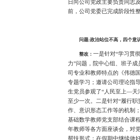
日向公司党政主要负责同志
前，公司党委已完成阶段性
问题:政治站位不高，四个意
一是针对“学习贯
整改：
力”问题，院中心组、班子
司专业和教师特点的《伟德国际
专题学习；邀请公司理论指
生党员参观了“人民至上—天
至少一次。二是针对“履行职
作、意识形态工作等的机制
基础数学教师党支部结合课
年教师等各方面座谈会，对党
帮扶形式；在假期中继续做好