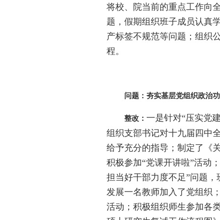
将校、院当前的重点工作向全
题，假期组织班子成员认真
产标签不规范等问题；组织公司
程。
问题：夯实基层党组织政治功
一是针对“压实党
整改：
组织支部书记对十九届四中
给予充分的指导；制定了《关于
积极参加“党课开讲啦”活动
担当好干部力度不足”问题，
发展一名教师加入了党组织；
活动；积极组织师生参加各