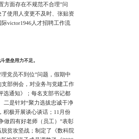
置方面存在不规范不合理”问
决了使用人变更不及时、张贴资
ctor1946人才招聘工作流
战斗堡垒用力不足。
理党员不到位”问题，假期中
的支部例会，对业务与党建工作
动的评选通知》；每名支部书记都
。二是针对“聚力选拔忠诚干净
，积极开展谈心谈话；11月份
争做四有好老师（员工）”表彰
赢脱贫攻坚战；制定了《数科院