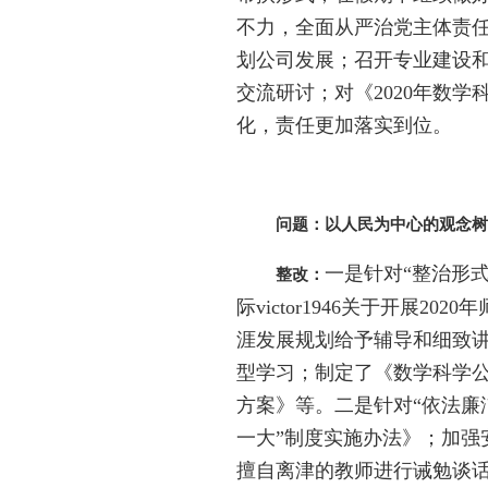
不力，全面从严治党主体责
划公司发展；召开专业建设和
交流研讨；对《2020年数
化，责任更加落实到位。
问题：以人民为中心的观念树
一是针对“整治形
整改：
际victor1946关于开
涯发展规划给予辅导和细致讲
型学习；制定了《数学科学公司
方案》等。二是针对“依法廉洁用
一大”制度实施办法》；加
擅自离津的教师进行诫勉谈