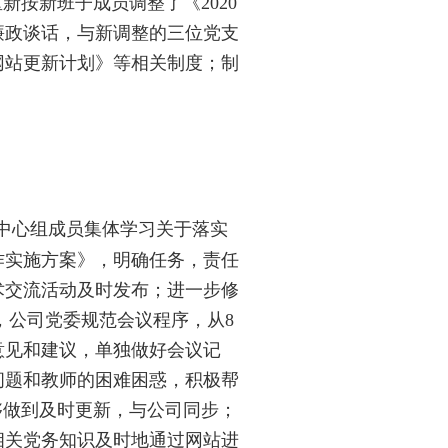
按新班子成员调整了《2020
廉政谈话，与新调整的三位党支
网站更新计划》等相关制度；制
中心组成员集体学习关于落实
作实施方案》，明确任务，责任
术交流活动及时发布；进一步修
题，公司党委规范会议程序，从8
意见和建议，单独做好会议记
问题和教师的困难困惑，积极帮
够做到及时更新，与公司同步；
相关党务知识及时地通过网站进